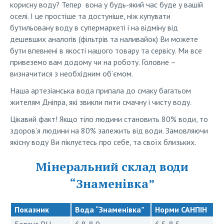
корисну воду? Тепер вона у будь-який час буде у вашій
оселі. І це простіше та достуніше, ніж купувати
бутильовану воду в супермаркеті і на відміну від
дешевших аналогів (фільтрів та наливайок) Ви можете
бути впевнені в якості нашого товару та сервісу. Ми все
привеземо вам додому чи на роботу. Головне –
визначитися з необхідним об’ємом.
Наша артезіанська вода припала до смаку багатьом
жителям Дніпра, які звикли пити смачну і чисту воду.
Цікавий факт! Якщо тіло людини становить 80% води, то
здоров’я людини на 80% залежить від води. Замовляючи
якісну воду Ви піклуєтесь про себе, та своїх близьких.
Мінеральний склад води
“Знаменівка”
Показник
Вода “Знаменівка”
Норми САНПІН
Баланс PH
6,8-8,0
6,5-8,5