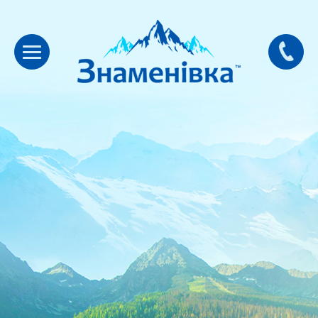
-50%. Два бутилi за ціною
одного
Купуйте два бутиля води “Знаменівка” за ціною
одного. Акція діє при першому замовленнi (для
нових клієнтів).