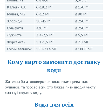
Кальцій, CA
6-18,2 МГ
≤ 130 МГ
Магній, MG
6-12 МГ
≤ 80 МГ
Хлориди
10-45 МГ
≤ 250 МГ
Сульфати
<20 МГ
≤ 250 МГ
Лужність
2,4-2,5 МГ
≤ 6,5 МГ
Жорсткість
1,1-1,5 МГ
≤ 7,0 МГ
Сухий залишок
150-214 МГ
≤ 1000 МГ
Кому варто замовити доставку
води
Жителям багатоповерхівок, власникам приватних
будинків, та просто всім, хто бажає пити щодня чисту,
смачну і корисну воду.
Вода для всіх