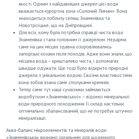
якості. Одним з найдавніших джерел цієї води
вважається курортна зона «Солоний Лиман». Вона
знаходиться поблизу селищ Знаменівка та
Новотроїцьке, що на Дніпровщині.
Для всіх, кому була потрібна справді чиста вода
Знаменівка стала головним її джерелом. Недарма
саме на цих місцях здавна озоровлювались
запорізькі козаки після походів. Адже вони знали, що
місцева вода – кришталево чиста, і допомагає
швидше одужати. Ще тоді було відкрито природні
джерела з унікальною водою. Своїми властивостями
вона зобов’язана саме сполуками кремнію.
Тепер саме тут наші сучасники займаються
видобутком «Знаменівської» – відомої мінеральної
води природного походження. Її склад настільки
оптимально збалансований, що не потребує штучної
мінералізації.
Аква-баланс мікроелементів та мінералів води
«Знаменівська» визнано ідеальним для щоденного