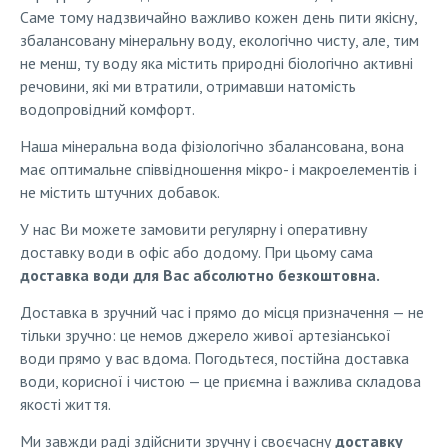
Саме тому надзвичайно важливо кожен день пити якісну,
збалансовану мінеральну воду, екологічно чисту, але, тим
не менш, ту воду яка містить природні біологічно активні
речовини, які ми втратили, отримавши натомість
водопровідний комфорт.
Наша мінеральна вода фізіологічно збалансована, вона
має оптимальне співвідношення мікро- і макроелементів і
не містить штучних добавок.
У нас Ви можете замовити регулярну і оперативну
доставку води в офіс або додому. При цьому сама
доставка води для Вас абсолютно безкоштовна.
Доставка в зручний час і прямо до місця призначення — не
тільки зручно: це немов джерело живої артезіанської
води прямо у вас вдома. Погодьтеся, постійна доставка
води, корисної і чистою — це приємна і важлива складова
якості життя.
Ми завжди раді здійснити зручну і своєчасну
доставку