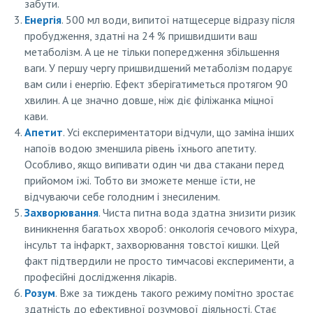
забути.
Енергія
. 500 мл води, випитої натщесерце відразу після
пробудження, здатні на 24 % пришвидшити ваш
метаболізм. А це не тільки попередження збільшення
ваги. У першу чергу пришвидшений метаболізм подарує
вам сили і енергію. Ефект зберігатиметься протягом 90
хвилин. А це значно довше, ніж діє філіжанка міцної
кави.
Апетит
. Усі експериментатори відчули, що заміна інших
напоїв водою зменшила рівень їхнього апетиту.
Особливо, якщо випивати один чи два стакани перед
прийомом їжі. Тобто ви зможете менше їсти, не
відчуваючи себе голодним і знесиленим.
Захворювання
. Чиста питна вода здатна знизити ризик
виникнення багатьох хвороб: онкологія сечового міхура,
інсульт та інфаркт, захворювання товстої кишки. Цей
факт підтвердили не просто тимчасові експерименти, а
професійні дослідження лікарів.
Розум
. Вже за тиждень такого режиму помітно зростає
здатність до ефективної розумової діяльності. Стає