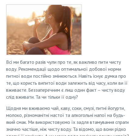
Всі ми багато разів чули про те, як важливо пити чисту
воду. Рекомендації щодо оптимальної добової норми
питної води постійно змінюються. Навіть існує думка про
те, що користь випитої води залежить від часу, коли ви її
вживаєте. Беззаперечним є лиш один факт – чисту воду
слід вживати. Та чи тільки її одну?
Щодня ми вживаємо чай, каву, соки, смузі, питні йогурти,
молоко, різноманітні настої та алкогольні напої на будь-
який смак. Ми використовуємо їх задля втамування спраги
значно частіше, ніж чисту воду. Та відомо, що вони рідко