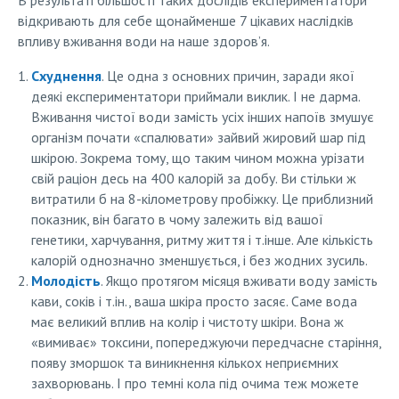
В результаті більшості таких дослідів експериментатори
відкривають для себе щонайменше 7 цікавих наслідків
впливу вживання води на наше здоров’я.
Схуднення
. Це одна з основних причин, заради якої
деякі експериментатори приймали виклик. І не дарма.
Вживання чистої води замість усіх інших напоїв змушує
організм почати «спалювати» зайвий жировий шар під
шкірою. Зокрема тому, що таким чином можна урізати
свій раціон десь на 400 калорій за добу. Ви стільки ж
витратили б на 8-кілометрову пробіжку. Це приблизний
показник, він багато в чому залежить від вашої
генетики, харчування, ритму життя і т.інше. Але кількість
калорій однозначно зменшується, і без жодних зусиль.
Молодість
. Якщо протягом місяця вживати воду замість
кави, соків і т.ін., ваша шкіра просто засяє. Саме вода
має великий вплив на колір і чистоту шкіри. Вона ж
«вимиває» токсини, попереджуючи передчасне старіння,
появу зморшок та виникнення кількох неприємних
захворювань. І про темні кола під очима теж можете