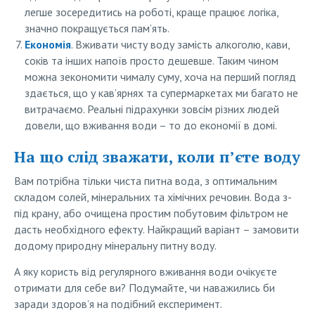
легше зосередитись на роботі, краще працює логіка,
значно покращується пам’ять.
Економія
. Вживати чисту воду замість алкоголю, кави,
соків та інших напоїв просто дешевше. Таким чином
можна зекономити чималу суму, хоча на перший погляд
здається, що у кав’ярнях та супермаркетах ми багато не
витрачаємо. Реальні підрахунки зовсім різних людей
довели, що вживання води – то до економії в домі.
На що слід зважати, коли п’єте воду
Вам потрібна тільки чиста питна вода, з оптимальним
складом солей, мінеральних та хімічних речовин. Вода з-
під крану, або очищена простим побутовим фільтром не
дасть необхідного ефекту. Найкращий варіант – замовити
додому природну мінеральну питну воду.
А яку користь від регулярного вживання води очікуєте
отримати для себе ви? Подумайте, чи наважились би
заради здоров’я на подібний експеримент.