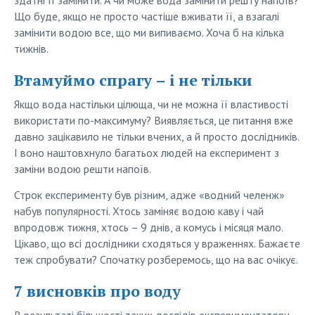
здатні її замінити. А чи може вода замінити решту напоїв?
Що буде, якщо не просто частіше вживати її, а взагалі
замінити водою все, що ми випиваємо. Хоча б на кілька
тижнів.
Втамуймо спрагу – і не тільки
Якщо вода настільки цілюща, чи не можна її властивості
використати по-максимуму? Виявляється, це питання вже
давно зацікавило не тільки вчених, а й просто дослідників.
І воно наштовхнуло багатьох людей на експеримент з
заміни водою решти напоїв.
Строк експерименту був різним, адже «водний челенж»
набув популярності. Хтось заміняє водою каву і чай
впродовж тижня, хтось – 9 днів, а комусь і місяця мало.
Цікаво, що всі дослідники сходяться у враженнях. Бажаєте
теж спробувати? Спочатку розберемось, що на вас очікує.
7 висновків про воду