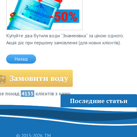
Купуйте два бутиля води “Знаменівка” за ціною одного.
Акція діє при першому замовленнi (для нових клієнтів).
Назад
Замовити воду
же понад
4155
клієнтів з нами
Последние статьи
Мінеральна чи очищена
вода?
17.05.2020
© 2013-2026. ТМ